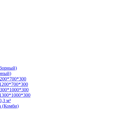
зборный)
рный)
1200*700*300
1200*700*300
1300*1000*300
1300*1000*300
,3 м³
а (Комби)