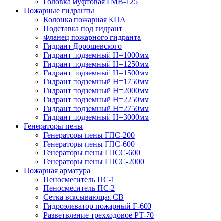
Головка муфтовая ГМВ-125
Пожарные гидранты
Колонка пожарная КПА
Подставка под гидрант
Фланец пожарного гидранта
Гидрант Дорошевского
Гидрант подземный H=1000мм
Гидрант подземный H=1250мм
Гидрант подземный H=1500мм
Гидрант подземный H=1750мм
Гидрант подземный H=2000мм
Гидрант подземный H=2250мм
Гидрант подземный H=2750мм
Гидрант подземный H=3000мм
Генераторы пены
Генераторы пены ГПС-200
Генераторы пены ГПС-600
Генераторы пены ГПСС-600
Генераторы пены ГПСС-2000
Пожарная арматура
Пеносмеситель ПС-1
Пеносмеситель ПС-2
Сетка всасывающая СВ
Гидроэлеватор пожарный Г-600
Разветвление трехходовое РТ-70