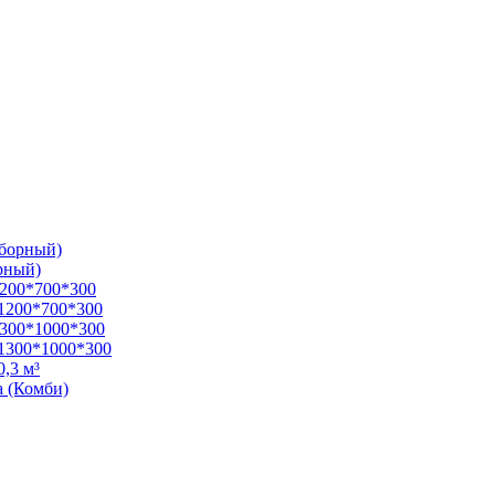
зборный)
рный)
1200*700*300
1200*700*300
1300*1000*300
1300*1000*300
,3 м³
а (Комби)