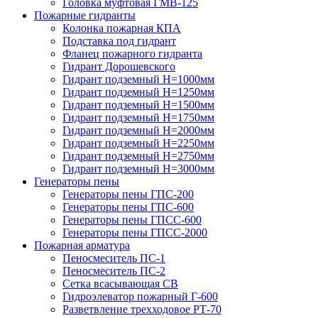
Головка муфтовая ГМВ-125
Пожарные гидранты
Колонка пожарная КПА
Подставка под гидрант
Фланец пожарного гидранта
Гидрант Дорошевского
Гидрант подземный H=1000мм
Гидрант подземный H=1250мм
Гидрант подземный H=1500мм
Гидрант подземный H=1750мм
Гидрант подземный H=2000мм
Гидрант подземный H=2250мм
Гидрант подземный H=2750мм
Гидрант подземный H=3000мм
Генераторы пены
Генераторы пены ГПС-200
Генераторы пены ГПС-600
Генераторы пены ГПСС-600
Генераторы пены ГПСС-2000
Пожарная арматура
Пеносмеситель ПС-1
Пеносмеситель ПС-2
Сетка всасывающая СВ
Гидроэлеватор пожарный Г-600
Разветвление трехходовое РТ-70