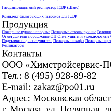
Газодымозащитный респиратор ГДЗР (Шанс)
Комплект фильтрующих патронов для ГДЗР
Продукция
Пожарные рукава напорные
Пожарные стволы ручные
Головки
Огнетушители порошковые ОП
Огнетушители углекислотные
Подставки под огнетушитель
Пожарные шкафы
Пожарные щи
Респираторы
Контакты
ООО «Химстройсервис-
Тел.:
8 (495) 928-89-82
E-mail:
zakaz@po01.ru
Адрес:
Московская област
г. Москва, ул. Полярная, 