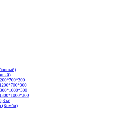
зборный)
рный)
1200*700*300
1200*700*300
1300*1000*300
1300*1000*300
,3 м³
а (Комби)