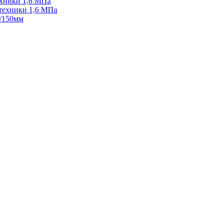
ехники 1,6 МПа
техники 1,6 МПа
5/150мм