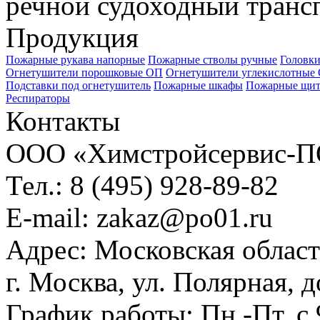
речной судоходный трансп
Продукция
Пожарные рукава напорные
Пожарные стволы ручные
Головки
Огнетушители порошковые ОП
Огнетушители углекислотные
Подставки под огнетушитель
Пожарные шкафы
Пожарные щи
Респираторы
Контакты
ООО «Химстройсервис-
Тел.:
8 (495) 928-89-82
E-mail:
zakaz@po01.ru
Адрес:
Московская област
г. Москва, ул. Полярная, 
График работы:
Пн.-Пт. с 