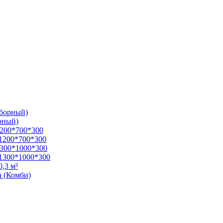
зборный)
рный)
1200*700*300
1200*700*300
1300*1000*300
1300*1000*300
,3 м³
а (Комби)