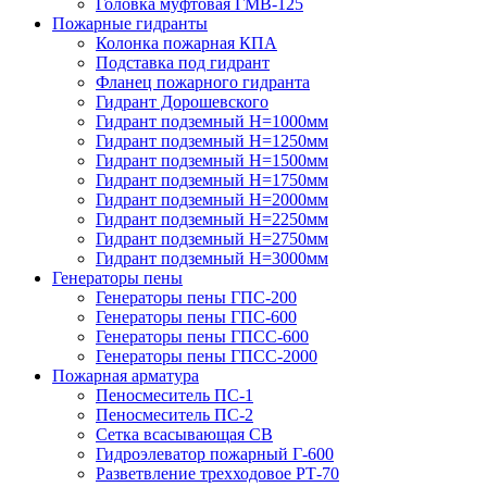
Головка муфтовая ГМВ-125
Пожарные гидранты
Колонка пожарная КПА
Подставка под гидрант
Фланец пожарного гидранта
Гидрант Дорошевского
Гидрант подземный H=1000мм
Гидрант подземный H=1250мм
Гидрант подземный H=1500мм
Гидрант подземный H=1750мм
Гидрант подземный H=2000мм
Гидрант подземный H=2250мм
Гидрант подземный H=2750мм
Гидрант подземный H=3000мм
Генераторы пены
Генераторы пены ГПС-200
Генераторы пены ГПС-600
Генераторы пены ГПСС-600
Генераторы пены ГПСС-2000
Пожарная арматура
Пеносмеситель ПС-1
Пеносмеситель ПС-2
Сетка всасывающая СВ
Гидроэлеватор пожарный Г-600
Разветвление трехходовое РТ-70